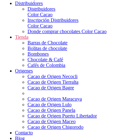
Distribuidores
Distribuidores
Color Cacao
Inscripción Distribuidores
Color Cacao
Donde comprar chocolates Color Cacao
Tienda
Barras de Chocolate
Bolitas de chocolate
Bombones
Chocolate & Café
Cafés de Colombia
Origenes
Cacao de Origen Necocli
Cacao de Origen Tierralta
Cacao de Origen Bagre
Cacao de Origen Maracuya
Cacao de Origen Lulo
Cacao de Origen Panela
Cacao de Origen Puerto Libertador
Cacao de Origen Maceo
Cacao de Origen Chigorodo
Contacto
Blog