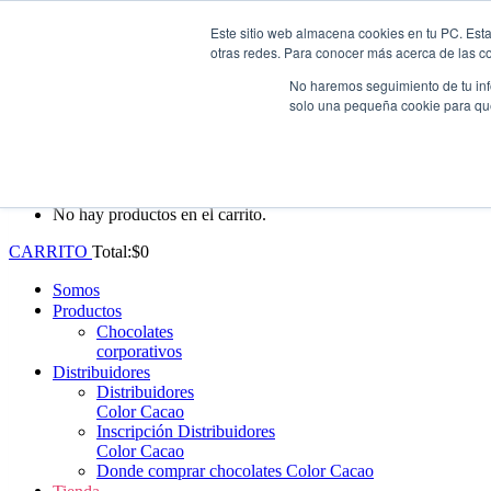
Este sitio web almacena cookies en tu PC. Esta
Whatsapp: +57 (313) 552-3620
|
ventas@colorcacao.com
otras redes. Para conocer más acerca de las coo
Envío gratis en Antioquia por compras superiores a $100.000.
No haremos seguimiento de tu info
solo una pequeña cookie para que 
0
No hay productos en el carrito.
CARRITO
Total:
$
0
Somos
Productos
Chocolates
corporativos
Distribuidores
Distribuidores
Color Cacao
Inscripción Distribuidores
Color Cacao
Donde comprar chocolates Color Cacao