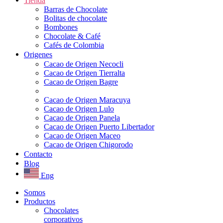
Tienda
Barras de Chocolate
Bolitas de chocolate
Bombones
Chocolate & Café
Cafés de Colombia
Origenes
Cacao de Origen Necocli
Cacao de Origen Tierralta
Cacao de Origen Bagre
Cacao de Origen Maracuya
Cacao de Origen Lulo
Cacao de Origen Panela
Cacao de Origen Puerto Libertador
Cacao de Origen Maceo
Cacao de Origen Chigorodo
Contacto
Blog
Eng
Somos
Productos
Chocolates
corporativos