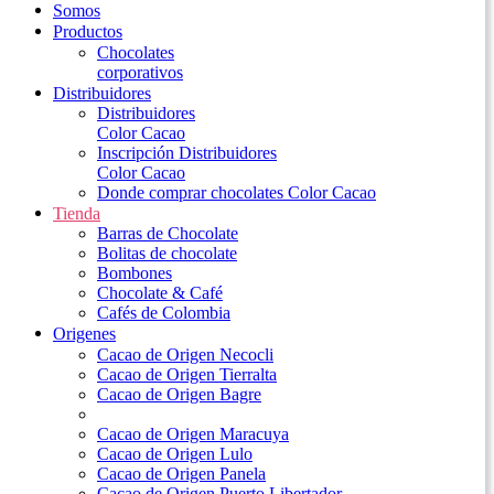
Somos
Productos
Chocolates
corporativos
Distribuidores
Distribuidores
Color Cacao
Inscripción Distribuidores
Color Cacao
Donde comprar chocolates Color Cacao
Tienda
Barras de Chocolate
Bolitas de chocolate
Bombones
Chocolate & Café
Cafés de Colombia
Origenes
Cacao de Origen Necocli
Cacao de Origen Tierralta
Cacao de Origen Bagre
Cacao de Origen Maracuya
Cacao de Origen Lulo
Cacao de Origen Panela
Cacao de Origen Puerto Libertador