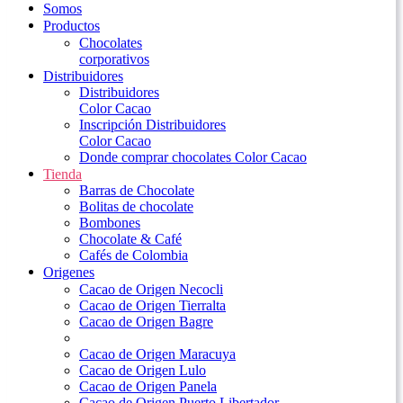
Somos
Productos
Chocolates
corporativos
Distribuidores
Distribuidores
Color Cacao
Inscripción Distribuidores
Color Cacao
Donde comprar chocolates Color Cacao
Tienda
Barras de Chocolate
Bolitas de chocolate
Bombones
Chocolate & Café
Cafés de Colombia
Origenes
Cacao de Origen Necocli
Cacao de Origen Tierralta
Cacao de Origen Bagre
Cacao de Origen Maracuya
Cacao de Origen Lulo
Cacao de Origen Panela
Cacao de Origen Puerto Libertador