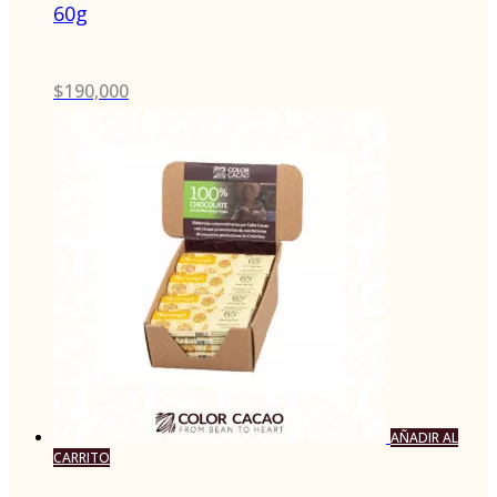
60g
$
190,000
AÑADIR AL
CARRITO