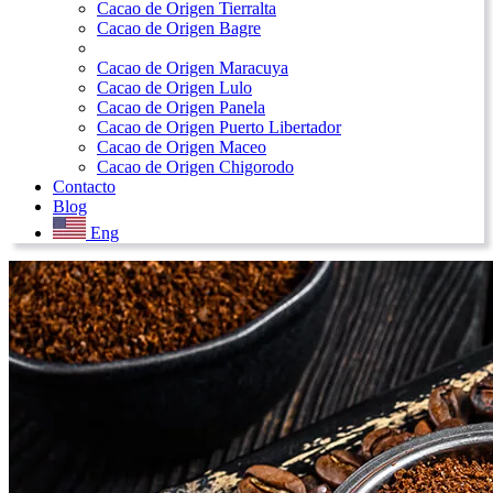
Cacao de Origen Tierralta
Cacao de Origen Bagre
Cacao de Origen Maracuya
Cacao de Origen Lulo
Cacao de Origen Panela
Cacao de Origen Puerto Libertador
Cacao de Origen Maceo
Cacao de Origen Chigorodo
Contacto
Blog
Eng