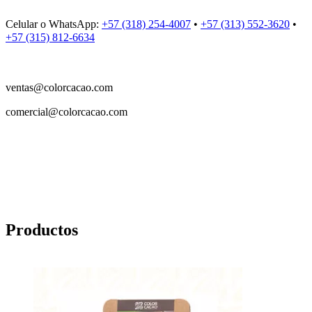
Celular o WhatsApp:
+57 (318) 254-4007
•
+57 (313) 552-3620
•
+57 (315) 812-6634
ventas@colorcacao.com
comercial@colorcacao.com
Productos