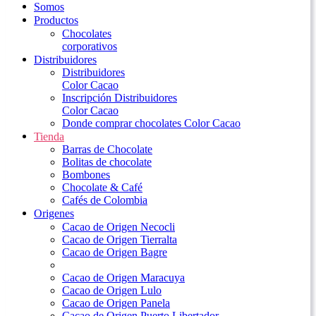
Somos
Productos
Chocolates
corporativos
Distribuidores
Distribuidores
Color Cacao
Inscripción Distribuidores
Color Cacao
Donde comprar chocolates Color Cacao
Tienda
Barras de Chocolate
Bolitas de chocolate
Bombones
Chocolate & Café
Cafés de Colombia
Origenes
Cacao de Origen Necocli
Cacao de Origen Tierralta
Cacao de Origen Bagre
Cacao de Origen Maracuya
Cacao de Origen Lulo
Cacao de Origen Panela
Cacao de Origen Puerto Libertador