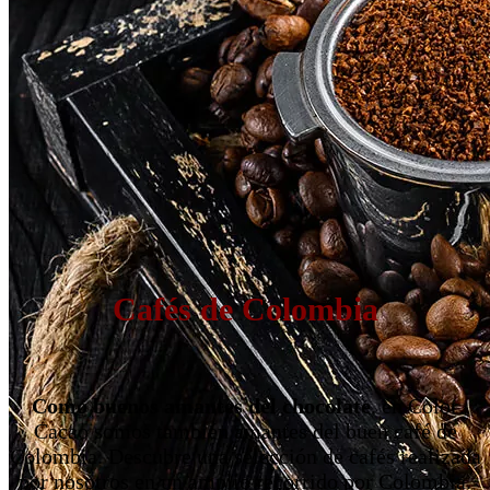
Cafés de Colombia
Como buenos amantes del chocolate
, en Color
Cacao somos también amantes del buen café de
Colombia. Descubre una selección de cafés realizada
por nosotros en un amplio recorrido por Colombia.