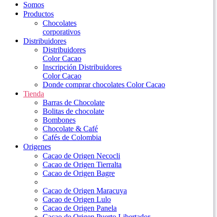
Somos
Productos
Chocolates
corporativos
Distribuidores
Distribuidores
Color Cacao
Inscripción Distribuidores
Color Cacao
Donde comprar chocolates Color Cacao
Tienda
Barras de Chocolate
Bolitas de chocolate
Bombones
Chocolate & Café
Cafés de Colombia
Origenes
Cacao de Origen Necocli
Cacao de Origen Tierralta
Cacao de Origen Bagre
Cacao de Origen Maracuya
Cacao de Origen Lulo
Cacao de Origen Panela
Cacao de Origen Puerto Libertador