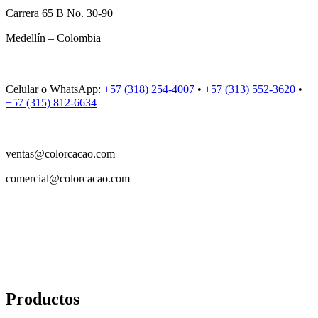
Carrera 65 B No. 30-90
Medellín – Colombia
Celular o WhatsApp:
+57 (318) 254-4007
•
+57 (313) 552-3620
•
+57 (315) 812-6634
ventas@colorcacao.com
comercial@colorcacao.com
Productos