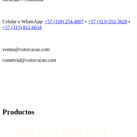
Celular o WhatsApp:
+57 (318) 254-4007
•
+57 (313) 552-3620
•
+57 (315) 812-6634
ventas@colorcacao.com
comercial@colorcacao.com
Productos