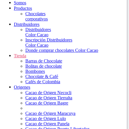
Somos
Productos
Chocolates
corporativos
Distribuidores
Distribuidores
Color Cacao
Inscripción Distribuidores
Color Cacao
Donde comprar chocolates Color Cacao
Tienda
Barras de Chocolate
Bolitas de chocolate
Bombones
Chocolate & Café
Cafés de Colombia
Origenes
Cacao de Origen Necocli
Cacao de Origen Tierralta
Cacao de Origen Bagre
Cacao de Origen Maracuya
Cacao de Origen Lulo
Cacao de Origen Panela
Cacao de Origen Puerto Libertador