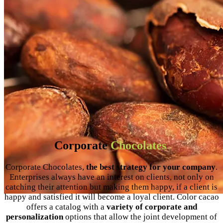
Corporate
Chocolates
Corporate Chocolates,
the best strategy for your company
.
Enterprises always have an interest on clients, not only on
catching their attention but making them happy, if a client is
happy and satisfied it will become a loyal client. Color cacao
offers a catalog with a
variety of corporate and
personalization
options that allow the joint development of