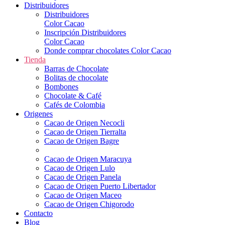
Distribuidores
Distribuidores
Color Cacao
Inscripción Distribuidores
Color Cacao
Donde comprar chocolates Color Cacao
Tienda
Barras de Chocolate
Bolitas de chocolate
Bombones
Chocolate & Café
Cafés de Colombia
Origenes
Cacao de Origen Necocli
Cacao de Origen Tierralta
Cacao de Origen Bagre
Cacao de Origen Maracuya
Cacao de Origen Lulo
Cacao de Origen Panela
Cacao de Origen Puerto Libertador
Cacao de Origen Maceo
Cacao de Origen Chigorodo
Contacto
Blog