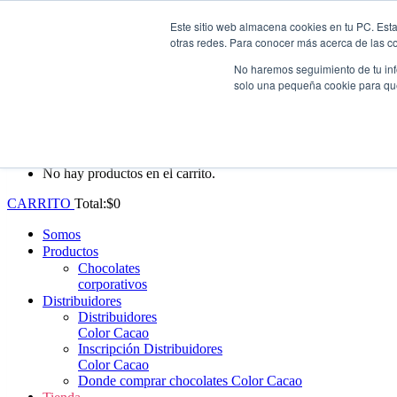
Este sitio web almacena cookies en tu PC. Esta
Whatsapp: +57 (313) 552-3620
|
ventas@colorcacao.com
otras redes. Para conocer más acerca de las coo
Envío gratis en Antioquia por compras superiores a $100.000.
No haremos seguimiento de tu info
solo una pequeña cookie para que 
0
No hay productos en el carrito.
CARRITO
Total:
$
0
Somos
Productos
Chocolates
corporativos
Distribuidores
Distribuidores
Color Cacao
Inscripción Distribuidores
Color Cacao
Donde comprar chocolates Color Cacao