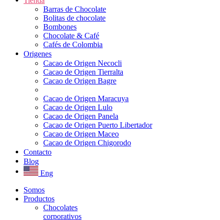
Tienda
Barras de Chocolate
Bolitas de chocolate
Bombones
Chocolate & Café
Cafés de Colombia
Origenes
Cacao de Origen Necocli
Cacao de Origen Tierralta
Cacao de Origen Bagre
Cacao de Origen Maracuya
Cacao de Origen Lulo
Cacao de Origen Panela
Cacao de Origen Puerto Libertador
Cacao de Origen Maceo
Cacao de Origen Chigorodo
Contacto
Blog
Eng
Somos
Productos
Chocolates
corporativos