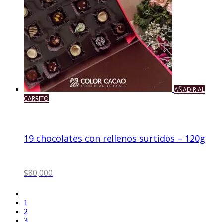
AÑADIR AL
CARRITO
19 chocolates con rellenos surtidos – 120g
$
80,000
1
2
3