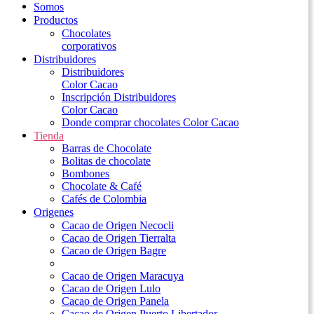
Somos
Productos
Chocolates
corporativos
Distribuidores
Distribuidores
Color Cacao
Inscripción Distribuidores
Color Cacao
Donde comprar chocolates Color Cacao
Tienda
Barras de Chocolate
Bolitas de chocolate
Bombones
Chocolate & Café
Cafés de Colombia
Origenes
Cacao de Origen Necocli
Cacao de Origen Tierralta
Cacao de Origen Bagre
Cacao de Origen Maracuya
Cacao de Origen Lulo
Cacao de Origen Panela
Cacao de Origen Puerto Libertador