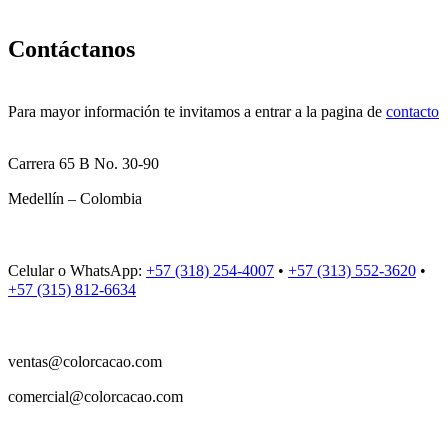
Contáctanos
Para mayor información te invitamos a entrar a la pagina de
contacto
Carrera 65 B No. 30-90
Medellín – Colombia
Celular o WhatsApp:
+57 (318) 254-4007
•
+57 (313) 552-3620
•
+57 (315) 812-6634
ventas@colorcacao.com
comercial@colorcacao.com