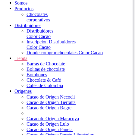
Somos
Productos
Chocolates
corporativos
Distribuidores
Distribuidores
Color Cacao
Inscripción Distribuidores
Color Cacao
Donde comprar chocolates Color Cacao
Tienda
Barras de Chocolate
Bolitas de chocolate
Bombones
Chocolate & Café
Cafés de Colombia
Origenes
Cacao de Origen Necocli
Cacao de Origen Tierralta
Cacao de Origen Bagre
Cacao de Origen Maracuya
Cacao de Origen Lulo
Cacao de Origen Panela
Cacao de Origen Puerto Libertador