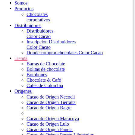
Somos
Productos
Chocolates
corporativos
Distribuidores
Distribuidores
Color Cacao
Inscripción Distribuidores
Color Cacao
Donde comprar chocolates Color Cacao
Tienda
Barras de Chocolate
Bolitas de chocolate
Bombones
Chocolate & Café
Cafés de Colombia
Origenes
Cacao de Origen Necocli
Cacao de Origen Tierralta
Cacao de Origen Bagre
Cacao de Origen Maracuya
Cacao de Origen Lulo
Cacao de Origen Panela
Cacao de Origen Puerto Libertador