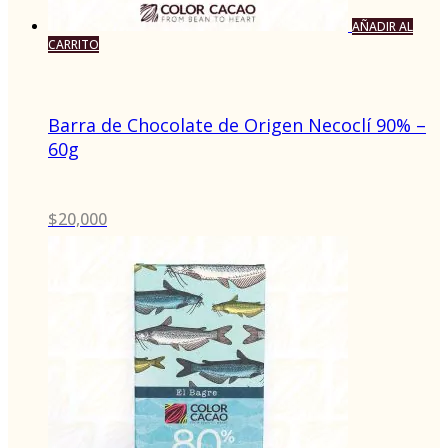
AÑADIR AL
CARRITO
Barra de Chocolate de Origen Necoclí 90% –
60g
$
20,000