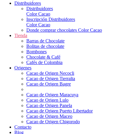
Distribuidores
Distribuidores
Color Cacao
Inscripción Distribuidores
Color Cacao
Donde comprar chocolates Color Cacao
Tienda
Barras de Chocolate
Bolitas de chocolate
Bombones
Chocolate & Café
Cafés de Colombia
Origenes
Cacao de Origen Necocli
Cacao de Origen Tierralta
Cacao de Origen Bagre
Cacao de Origen Maracuya
Cacao de Origen Lulo
Cacao de Origen Panela
Cacao de Origen Puerto Libertador
Cacao de Origen Maceo
Cacao de Origen Chigorodo
Contacto
Blog