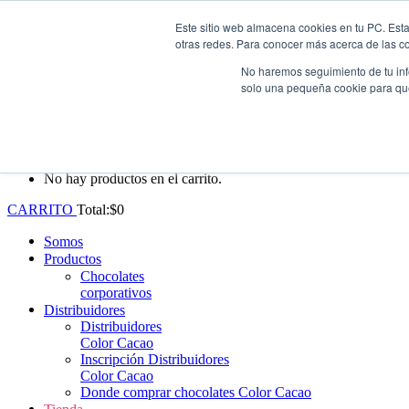
Este sitio web almacena cookies en tu PC. Esta
Whatsapp: +57 (313) 552-3620
|
ventas@colorcacao.com
otras redes. Para conocer más acerca de las coo
Envío gratis en Antioquia por compras superiores a $100.000.
No haremos seguimiento de tu info
solo una pequeña cookie para que 
0
No hay productos en el carrito.
CARRITO
Total:
$
0
Somos
Productos
Chocolates
corporativos
Distribuidores
Distribuidores
Color Cacao
Inscripción Distribuidores
Color Cacao
Donde comprar chocolates Color Cacao