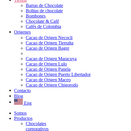
Tienda
Barras de Chocolate
Bolitas de chocolate
Bombones
Chocolate & Café
Cafés de Colombia
Origenes
Cacao de Origen Necocli
Cacao de Origen Tierralta
Cacao de Origen Bagre
Cacao de Origen Maracuya
Cacao de Origen Lulo
Cacao de Origen Panela
Cacao de Origen Puerto Libertador
Cacao de Origen Maceo
Cacao de Origen Chigorodo
Contacto
Blog
Eng
Somos
Productos
Chocolates
corporativos