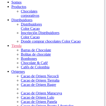
Somos
Productos
Chocolates
corporativos
Distribuidores
Distribuidores
Color Cacao
Inscripción Distribuidores
Color Cacao
Donde comprar chocolates Color Cacao
Tienda
Barras de Chocolate
Bolitas de chocolate
Bombones
Chocolate & Café
Cafés de Colombia
Origenes
Cacao de Origen Necocli
Cacao de Origen Tierralta
Cacao de Origen Bagre
Cacao de Origen Maracuya
Cacao de Origen Lulo
Cacao de Origen Panela
Cacao de Origen Puerto Libertador