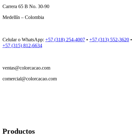
Carrera 65 B No. 30-90
Medellín – Colombia
Celular o WhatsApp:
+57 (318) 254-4007
•
+57 (313) 552-3620
•
+57 (315) 812-6634
ventas@colorcacao.com
comercial@colorcacao.com
Productos