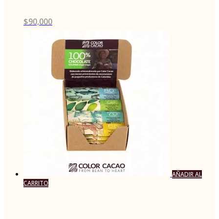
$
90,000
AÑADIR AL
CARRITO