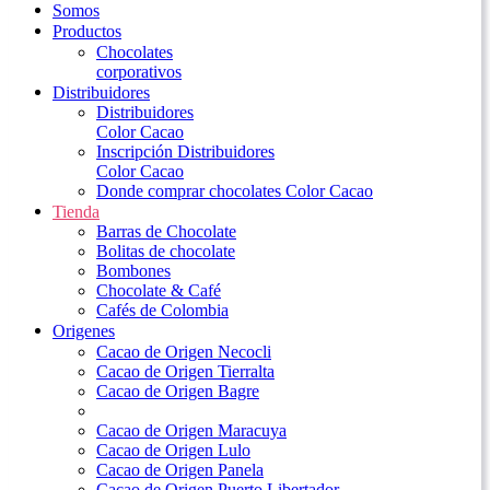
Somos
Productos
Chocolates
corporativos
Distribuidores
Distribuidores
Color Cacao
Inscripción Distribuidores
Color Cacao
Donde comprar chocolates Color Cacao
Tienda
Barras de Chocolate
Bolitas de chocolate
Bombones
Chocolate & Café
Cafés de Colombia
Origenes
Cacao de Origen Necocli
Cacao de Origen Tierralta
Cacao de Origen Bagre
Cacao de Origen Maracuya
Cacao de Origen Lulo
Cacao de Origen Panela
Cacao de Origen Puerto Libertador