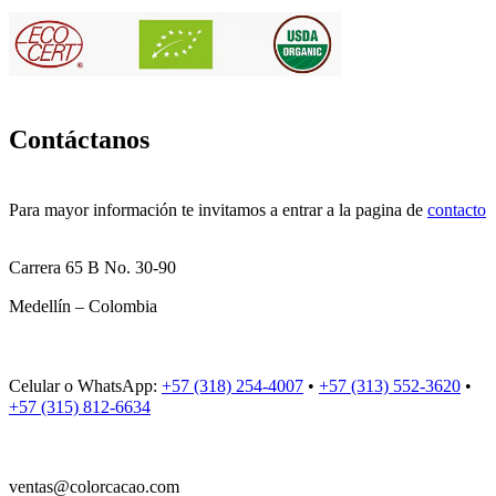
Contáctanos
Para mayor información te invitamos a entrar a la pagina de
contacto
Carrera 65 B No. 30-90
Medellín – Colombia
Celular o WhatsApp:
+57 (318) 254-4007
•
+57 (313) 552-3620
•
+57 (315) 812-6634
ventas@colorcacao.com