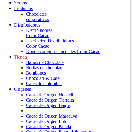
Somos
Productos
Chocolates
corporativos
Distribuidores
Distribuidores
Color Cacao
Inscripción Distribuidores
Color Cacao
Donde comprar chocolates Color Cacao
Tienda
Barras de Chocolate
Bolitas de chocolate
Bombones
Chocolate & Café
Cafés de Colombia
Origenes
Cacao de Origen Necocli
Cacao de Origen Tierralta
Cacao de Origen Bagre
Cacao de Origen Maracuya
Cacao de Origen Lulo
Cacao de Origen Panela
Cacao de Origen Puerto Libertador