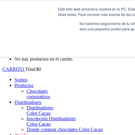
Este sitio web almacena cookies en tu PC. Esta
Whatsapp: +57 (313) 552-3620
|
ventas@colorcacao.com
otras redes. Para conocer más acerca de las coo
Envío gratis en Antioquia por compras superiores a $100.000.
No haremos seguimiento de tu info
solo una pequeña cookie para que 
0
No hay productos en el carrito.
CARRITO
Total:
$
0
Somos
Productos
Chocolates
corporativos
Distribuidores
Distribuidores
Color Cacao
Inscripción Distribuidores
Color Cacao
Donde comprar chocolates Color Cacao