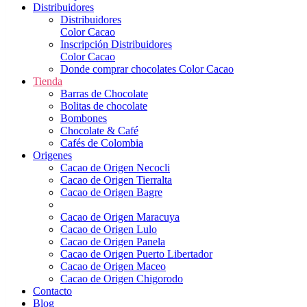
Distribuidores
Distribuidores
Color Cacao
Inscripción Distribuidores
Color Cacao
Donde comprar chocolates Color Cacao
Tienda
Barras de Chocolate
Bolitas de chocolate
Bombones
Chocolate & Café
Cafés de Colombia
Origenes
Cacao de Origen Necocli
Cacao de Origen Tierralta
Cacao de Origen Bagre
Cacao de Origen Maracuya
Cacao de Origen Lulo
Cacao de Origen Panela
Cacao de Origen Puerto Libertador
Cacao de Origen Maceo
Cacao de Origen Chigorodo
Contacto
Blog