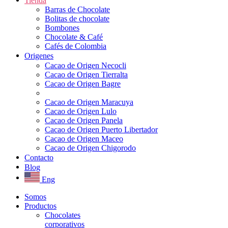
Tienda
Barras de Chocolate
Bolitas de chocolate
Bombones
Chocolate & Café
Cafés de Colombia
Origenes
Cacao de Origen Necocli
Cacao de Origen Tierralta
Cacao de Origen Bagre
Cacao de Origen Maracuya
Cacao de Origen Lulo
Cacao de Origen Panela
Cacao de Origen Puerto Libertador
Cacao de Origen Maceo
Cacao de Origen Chigorodo
Contacto
Blog
Eng
Somos
Productos
Chocolates
corporativos