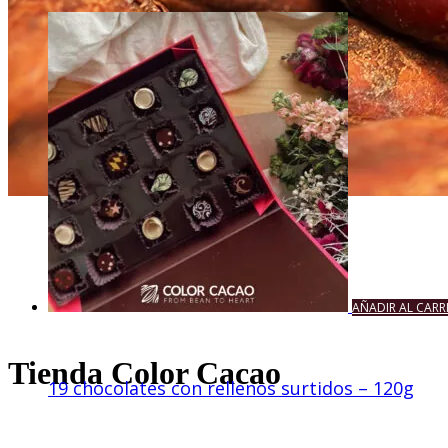
AÑADIR AL CARR
Tienda Color Cacao
19 chocolates con rellenos surtidos – 120g