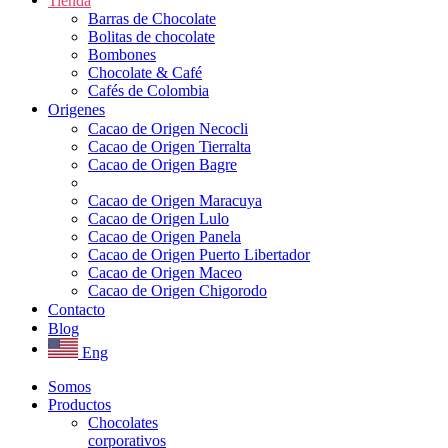
Tienda
Barras de Chocolate
Bolitas de chocolate
Bombones
Chocolate & Café
Cafés de Colombia
Origenes
Cacao de Origen Necocli
Cacao de Origen Tierralta
Cacao de Origen Bagre
Cacao de Origen Maracuya
Cacao de Origen Lulo
Cacao de Origen Panela
Cacao de Origen Puerto Libertador
Cacao de Origen Maceo
Cacao de Origen Chigorodo
Contacto
Blog
Eng
Somos
Productos
Chocolates
corporativos