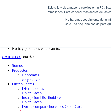
Este sitio web almacena cookies en tu PC. Esta
Whatsapp: +57 (313) 552-3620
|
ventas@colorcacao.com
otras redes. Para conocer más acerca de las coo
Envío gratis en Antioquia por compras superiores a $100.000.
No haremos seguimiento de tu info
solo una pequeña cookie para que 
0
No hay productos en el carrito.
CARRITO
Total:
$
0
Somos
Productos
Chocolates
corporativos
Distribuidores
Distribuidores
Color Cacao
Inscripción Distribuidores
Color Cacao
Donde comprar chocolates Color Cacao