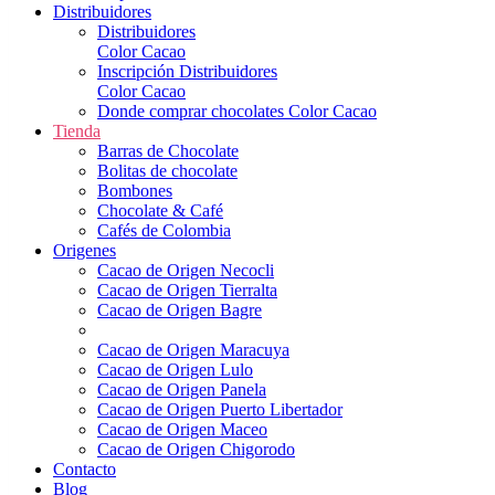
Distribuidores
Distribuidores
Color Cacao
Inscripción Distribuidores
Color Cacao
Donde comprar chocolates Color Cacao
Tienda
Barras de Chocolate
Bolitas de chocolate
Bombones
Chocolate & Café
Cafés de Colombia
Origenes
Cacao de Origen Necocli
Cacao de Origen Tierralta
Cacao de Origen Bagre
Cacao de Origen Maracuya
Cacao de Origen Lulo
Cacao de Origen Panela
Cacao de Origen Puerto Libertador
Cacao de Origen Maceo
Cacao de Origen Chigorodo
Contacto
Blog