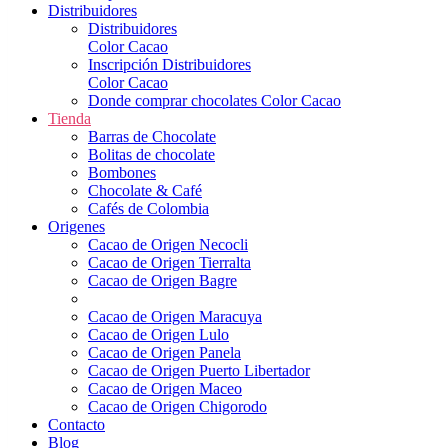
Distribuidores
Distribuidores
Color Cacao
Inscripción Distribuidores
Color Cacao
Donde comprar chocolates Color Cacao
Tienda
Barras de Chocolate
Bolitas de chocolate
Bombones
Chocolate & Café
Cafés de Colombia
Origenes
Cacao de Origen Necocli
Cacao de Origen Tierralta
Cacao de Origen Bagre
Cacao de Origen Maracuya
Cacao de Origen Lulo
Cacao de Origen Panela
Cacao de Origen Puerto Libertador
Cacao de Origen Maceo
Cacao de Origen Chigorodo
Contacto
Blog