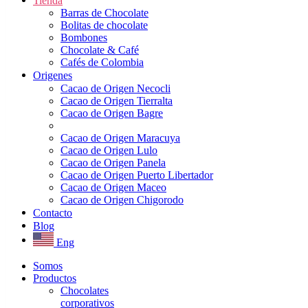
Tienda
Barras de Chocolate
Bolitas de chocolate
Bombones
Chocolate & Café
Cafés de Colombia
Origenes
Cacao de Origen Necocli
Cacao de Origen Tierralta
Cacao de Origen Bagre
Cacao de Origen Maracuya
Cacao de Origen Lulo
Cacao de Origen Panela
Cacao de Origen Puerto Libertador
Cacao de Origen Maceo
Cacao de Origen Chigorodo
Contacto
Blog
Eng
Somos
Productos
Chocolates
corporativos