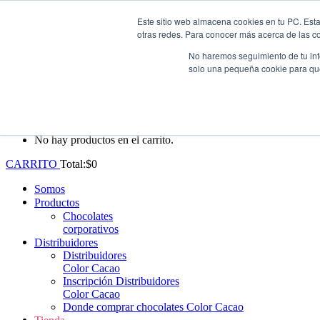
Este sitio web almacena cookies en tu PC. Esta
Whatsapp: +57 (313) 552-3620
|
ventas@colorcacao.com
otras redes. Para conocer más acerca de las coo
Envío gratis en Antioquia por compras superiores a $100.000.
No haremos seguimiento de tu info
solo una pequeña cookie para que 
0
No hay productos en el carrito.
CARRITO
Total:
$
0
Somos
Productos
Chocolates
corporativos
Distribuidores
Distribuidores
Color Cacao
Inscripción Distribuidores
Color Cacao
Donde comprar chocolates Color Cacao