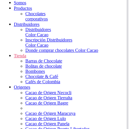
Somos
Productos
Chocolates
corporativos
Distribuidores
Distribuidores
Color Cacao
Inscripción Distribuidores
Color Cacao
Donde comprar chocolates Color Cacao
Tienda
Barras de Chocolate
Bolitas de chocolate
Bombones
Chocolate & Café
Cafés de Colombia
Origenes
Cacao de Origen Necocli
Cacao de Origen Tierralta
Cacao de Origen Bagre
Cacao de Origen Maracuya
Cacao de Origen Lulo
Cacao de Origen Panela
Cacao de Origen Puerto Libertador