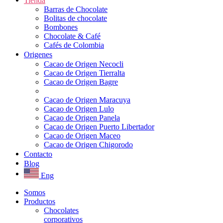
Tienda
Barras de Chocolate
Bolitas de chocolate
Bombones
Chocolate & Café
Cafés de Colombia
Origenes
Cacao de Origen Necocli
Cacao de Origen Tierralta
Cacao de Origen Bagre
Cacao de Origen Maracuya
Cacao de Origen Lulo
Cacao de Origen Panela
Cacao de Origen Puerto Libertador
Cacao de Origen Maceo
Cacao de Origen Chigorodo
Contacto
Blog
Eng
Somos
Productos
Chocolates
corporativos