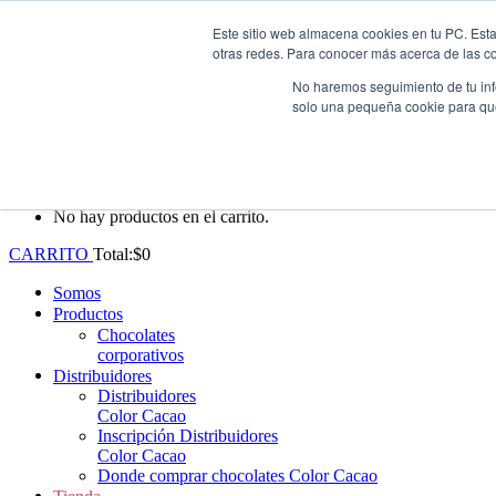
Este sitio web almacena cookies en tu PC. Esta
Whatsapp: +57 (313) 552-3620
|
ventas@colorcacao.com
otras redes. Para conocer más acerca de las coo
Envío gratis en Antioquia por compras superiores a $100.000.
No haremos seguimiento de tu info
solo una pequeña cookie para que 
0
No hay productos en el carrito.
CARRITO
Total:
$
0
Somos
Productos
Chocolates
corporativos
Distribuidores
Distribuidores
Color Cacao
Inscripción Distribuidores
Color Cacao
Donde comprar chocolates Color Cacao