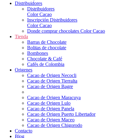
Distribuidores
Distribuidores
Color Cacao
Inscripción Distribuidores
Color Cacao
Donde comprar chocolates Color Cacao
Tienda
Barras de Chocolate
Bolitas de chocolate
Bombones
Chocolate & Café
Cafés de Colombia
Origenes
Cacao de Origen Necocli
Cacao de Origen Tierralta
Cacao de Origen Bagre
Cacao de Origen Maracuya
Cacao de Origen Lulo
Cacao de Origen Panela
Cacao de Origen Puerto Libertador
Cacao de Origen Maceo
Cacao de Origen Chigorodo
Contacto
Blog