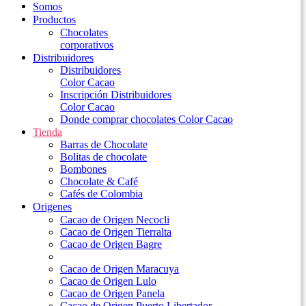
Somos
Productos
Chocolates
corporativos
Distribuidores
Distribuidores
Color Cacao
Inscripción Distribuidores
Color Cacao
Donde comprar chocolates Color Cacao
Tienda
Barras de Chocolate
Bolitas de chocolate
Bombones
Chocolate & Café
Cafés de Colombia
Origenes
Cacao de Origen Necocli
Cacao de Origen Tierralta
Cacao de Origen Bagre
Cacao de Origen Maracuya
Cacao de Origen Lulo
Cacao de Origen Panela
Cacao de Origen Puerto Libertador