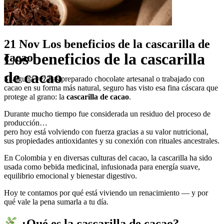
21 Nov
Los beneficios de la cascarilla de
Los beneficios de la cascarilla
cacao
de cacao
Si alguna vez has preparado chocolate artesanal o trabajado con
cacao en su forma más natural, seguro has visto esa fina cáscara que
protege al grano: la
cascarilla de cacao
.
Durante mucho tiempo fue considerada un residuo del proceso de
producción…
pero hoy está volviendo con fuerza gracias a su valor nutricional,
sus propiedades antioxidantes y su conexión con rituales ancestrales.
En Colombia y en diversas culturas del cacao, la cascarilla ha sido
usada como bebida medicinal, infusionada para energía suave,
equilibrio emocional y bienestar digestivo.
Hoy te contamos por qué está viviendo un renacimiento — y por
qué vale la pena sumarla a tu día.
¿Qué es la cascarilla de cacao?