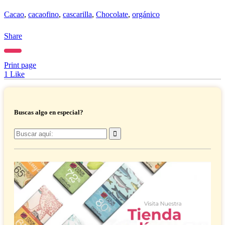
Cacao
,
cacaofino
,
cascarilla
,
Chocolate
,
orgánico
Share
Print page
1
Like
Buscas algo en especial?
Buscar
por: