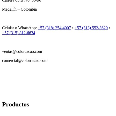
Carrera 65 B No. 30-90
Medellín – Colombia
Celular o WhatsApp:
+57 (318) 254-4007
•
+57 (313) 552-3620
•
+57 (315) 812-6634
ventas@colorcacao.com
comercial@colorcacao.com
Productos