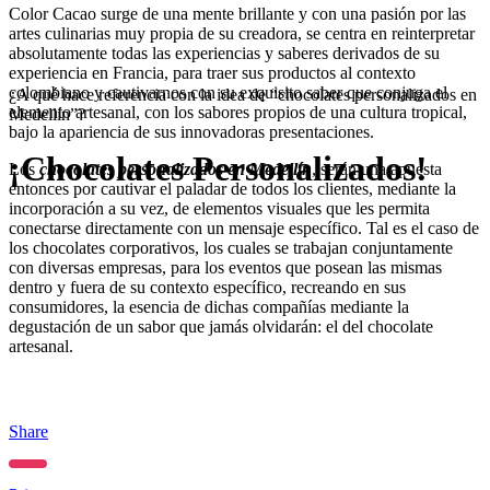
Color Cacao surge de una mente brillante y con una pasión por las
artes culinarias muy propia de su creadora, se centra en reinterpretar
absolutamente todas las experiencias y saberes derivados de su
experiencia en Francia, para traer sus productos al contexto
colombiano y cautivarnos con su exquisito saber que conjuga el
¿A qué hace referencia con la idea de “chocolates personalizados en
elemento artesanal, con los sabores propios de una cultura tropical,
Medellín”?
bajo la apariencia de sus innovadoras presentaciones.
¡Chocolates Personalizados!
Los
chocolates personalizados en Medellín
, serán una apuesta
entonces por cautivar el paladar de todos los clientes, mediante la
incorporación a su vez, de elementos visuales que les permita
conectarse directamente con un mensaje específico. Tal es el caso de
los chocolates corporativos, los cuales se trabajan conjuntamente
con diversas empresas, para los eventos que posean las mismas
dentro y fuera de su contexto específico, recreando en sus
consumidores, la esencia de dichas compañías mediante la
degustación de un sabor que jamás olvidarán: el del chocolate
artesanal.
Share