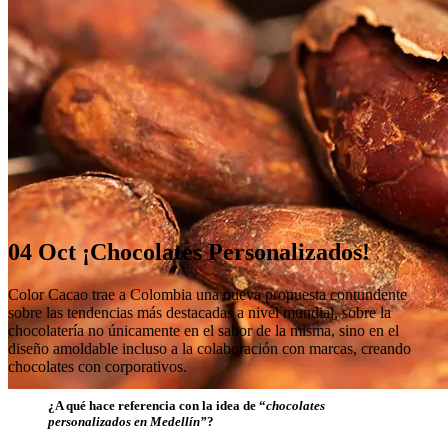
04 Oct
¡Chocolates Personalizados!
Color Cacao trae a Colombia una nueva propuesta contundente
sobre las tendencias más destacadas a nivel mundial, sobre la
chocolatería no únicamente en el sabor de la misma, sino en el
diseño amoldable incluso a la colaboración con marcas, creando
chocolates con corporativos.
¿A qué hace referencia con la idea de “
chocolates
personalizados en Medellín”
?