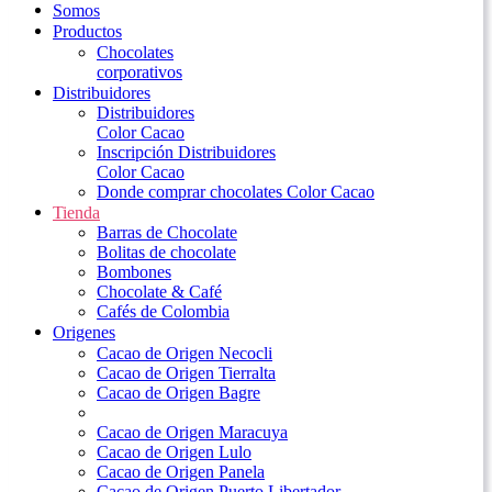
Somos
Productos
Chocolates
corporativos
Distribuidores
Distribuidores
Color Cacao
Inscripción Distribuidores
Color Cacao
Donde comprar chocolates Color Cacao
Tienda
Barras de Chocolate
Bolitas de chocolate
Bombones
Chocolate & Café
Cafés de Colombia
Origenes
Cacao de Origen Necocli
Cacao de Origen Tierralta
Cacao de Origen Bagre
Cacao de Origen Maracuya
Cacao de Origen Lulo
Cacao de Origen Panela
Cacao de Origen Puerto Libertador