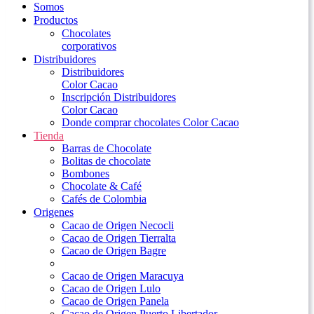
Somos
Productos
Chocolates
corporativos
Distribuidores
Distribuidores
Color Cacao
Inscripción Distribuidores
Color Cacao
Donde comprar chocolates Color Cacao
Tienda
Barras de Chocolate
Bolitas de chocolate
Bombones
Chocolate & Café
Cafés de Colombia
Origenes
Cacao de Origen Necocli
Cacao de Origen Tierralta
Cacao de Origen Bagre
Cacao de Origen Maracuya
Cacao de Origen Lulo
Cacao de Origen Panela
Cacao de Origen Puerto Libertador