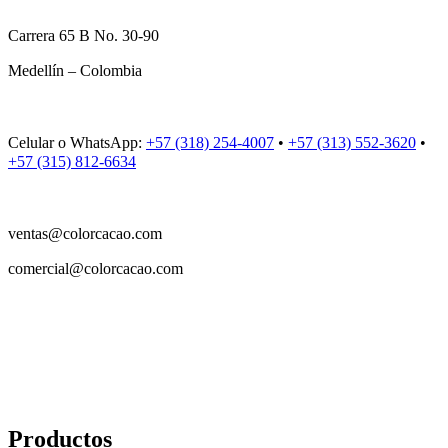
Carrera 65 B No. 30-90
Medellín – Colombia
Celular o WhatsApp:
+57 (318) 254-4007
•
+57 (313) 552-3620
•
+57 (315) 812-6634
ventas@colorcacao.com
comercial@colorcacao.com
Productos