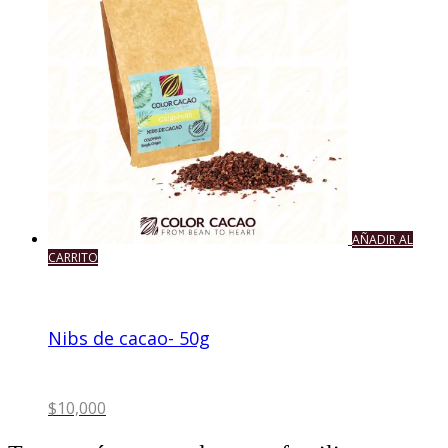
AÑADIR AL
CARRITO
Nibs de cacao- 50g
$
10,000