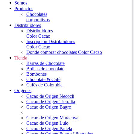
Somos
Productos
Chocolates
corporativos
Distribuidores
Distribuidores
Color Cacao
Inscripción Distribuidores
Color Cacao
Donde comprar chocolates Color Cacao
Tienda
Barras de Chocolate
Bolitas de chocolate
Bombones
Chocolate & Café
Cafés de Colombia
Origenes
Cacao de Origen Necocli
Cacao de Origen Tierralta
Cacao de Origen Bagre
Cacao de Origen Maracuya
Cacao de Origen Lulo
Cacao de Origen Panela
Cacao de Origen Puerto Libertador