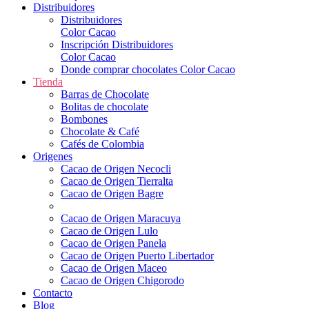
Distribuidores
Distribuidores
Color Cacao
Inscripción Distribuidores
Color Cacao
Donde comprar chocolates Color Cacao
Tienda
Barras de Chocolate
Bolitas de chocolate
Bombones
Chocolate & Café
Cafés de Colombia
Origenes
Cacao de Origen Necocli
Cacao de Origen Tierralta
Cacao de Origen Bagre
Cacao de Origen Maracuya
Cacao de Origen Lulo
Cacao de Origen Panela
Cacao de Origen Puerto Libertador
Cacao de Origen Maceo
Cacao de Origen Chigorodo
Contacto
Blog