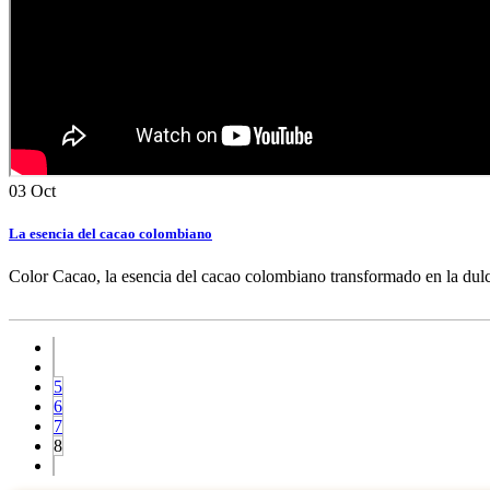
03
Oct
La esencia del cacao colombiano
Color Cacao, la esencia del cacao colombiano transformado en la dulce
5
6
7
8