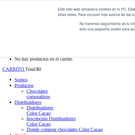
Este sitio web almacena cookies en tu PC. Esta
Whatsapp: +57 (313) 552-3620
|
ventas@colorcacao.com
otras redes. Para conocer más acerca de las coo
Envío gratis en Antioquia por compras superiores a $100.000.
No haremos seguimiento de tu info
solo una pequeña cookie para que 
0
No hay productos en el carrito.
CARRITO
Total:
$
0
Somos
Productos
Chocolates
corporativos
Distribuidores
Distribuidores
Color Cacao
Inscripción Distribuidores
Color Cacao
Donde comprar chocolates Color Cacao