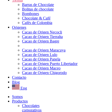
Tienda
Barras de Chocolate
Bolitas de chocolate
Bombones
Chocolate & Café
Cafés de Colombia
Origenes
Cacao de Origen Necocli
Cacao de Origen Tierralta
Cacao de Origen Bagre
Cacao de Origen Maracuya
Cacao de Origen Lulo
Cacao de Origen Panela
Cacao de Origen Puerto Libertador
Cacao de Origen Maceo
Cacao de Origen Chigorodo
Contacto
Blog
Eng
Somos
Productos
Chocolates
corporativos