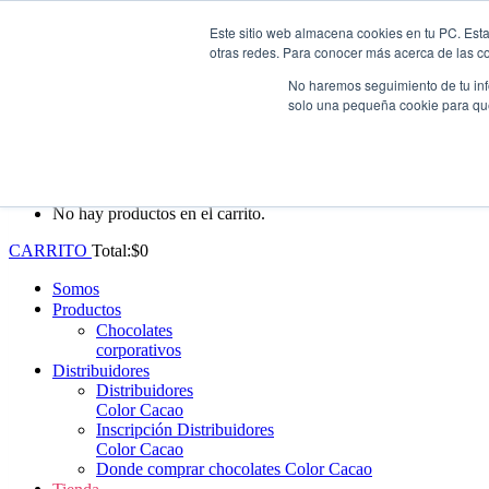
Este sitio web almacena cookies en tu PC. Esta
Whatsapp: +57 (313) 552-3620
|
ventas@colorcacao.com
otras redes. Para conocer más acerca de las coo
Envío gratis en Antioquia por compras superiores a $100.000.
No haremos seguimiento de tu info
solo una pequeña cookie para que 
0
No hay productos en el carrito.
CARRITO
Total:
$
0
Somos
Productos
Chocolates
corporativos
Distribuidores
Distribuidores
Color Cacao
Inscripción Distribuidores
Color Cacao
Donde comprar chocolates Color Cacao