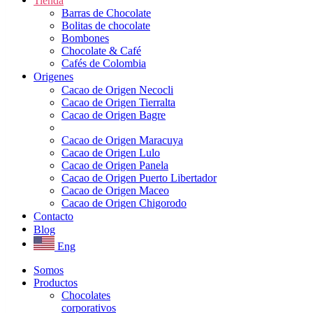
Tienda
Barras de Chocolate
Bolitas de chocolate
Bombones
Chocolate & Café
Cafés de Colombia
Origenes
Cacao de Origen Necocli
Cacao de Origen Tierralta
Cacao de Origen Bagre
Cacao de Origen Maracuya
Cacao de Origen Lulo
Cacao de Origen Panela
Cacao de Origen Puerto Libertador
Cacao de Origen Maceo
Cacao de Origen Chigorodo
Contacto
Blog
Eng
Somos
Productos
Chocolates
corporativos