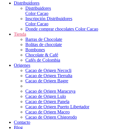
Distribuidores
Distribuidores
Color Cacao
Inscripción Distribuidores
Color Cacao
Donde comprar chocolates Color Cacao
Tienda
Barras de Chocolate
Bolitas de chocolate
Bombones
Chocolate & Café
Cafés de Colombia
Origenes
Cacao de Origen Necocli
Cacao de Origen Tierralta
Cacao de Origen Bagre
Cacao de Origen Maracuya
Cacao de Origen Lulo
Cacao de Origen Panela
Cacao de Origen Puerto Libertador
Cacao de Origen Maceo
Cacao de Origen Chigorodo
Contacto
Blog