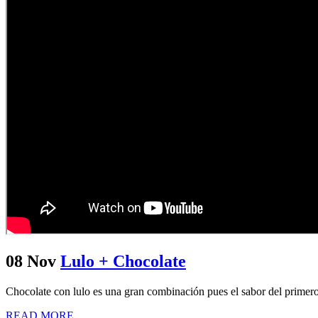
08 Nov
Lulo + Chocolate
Chocolate con lulo es una gran combinación pues el sabor del primero d
READ MORE